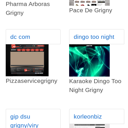
Pharma Arboras
Pace De Grigny
Grigny
dc com
dingo too night
Pizzaservicegrigny
Karaoke Dingo Too
Night Grigny
gip dsu
korleonbiz
grigny/viry