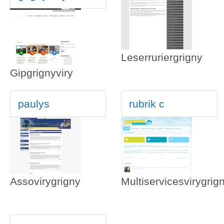
Leserruriergrigny
Gipgrignyviry
paulys
rubrik c
Assovirygrigny
Multiservicesvirygrig