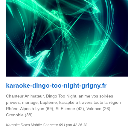
karaoke-dingo-too-night-grigny.fr
Chanteur Animateur, Dingo Too Night, anime vos soirées
privées, mariage, baptême, karapké à travers toute la région
Rhône-Alpes à Lyon (69), St Etienne (42), Valence (26),
Grenoble (38).
Karaoke Disco Mobile Chanteur 69 Lyon 42 26 38