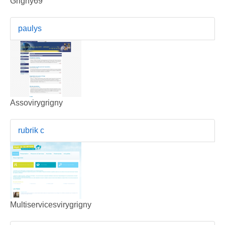
Grigny69
paulys
Assovirygrigny
rubrik c
Multiservicesvirygrigny