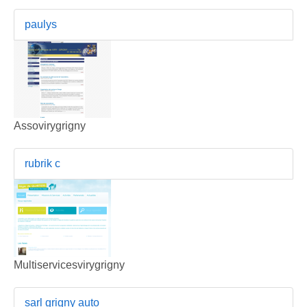
paulys
Assovirygrigny
rubrik c
Multiservicesvirygrigny
sarl grigny auto