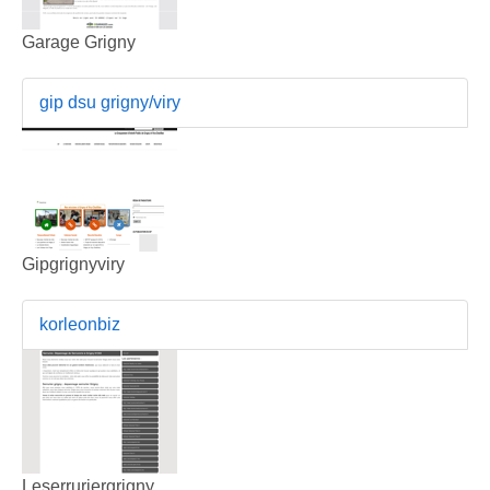
Garage Grigny
gip dsu grigny/viry
Gipgrignyviry
korleonbiz
Leserruriergrigny