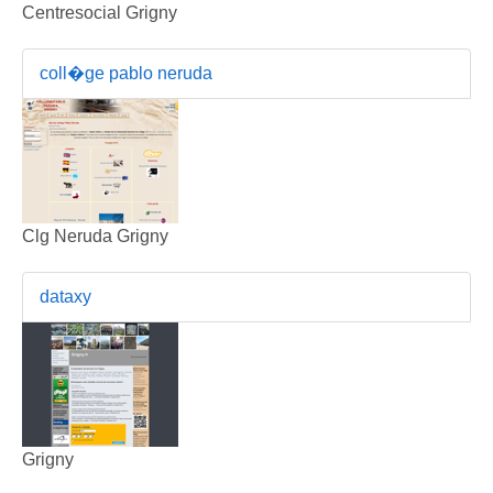
Centresocial Grigny
coll�ge pablo neruda
Clg Neruda Grigny
dataxy
Grigny